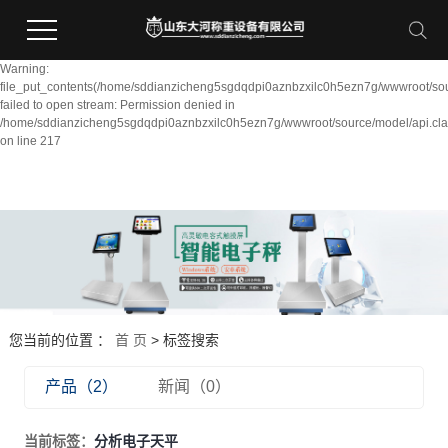
Warning:
file_put_contents(/home/sddianzicheng5sgdqdpi0aznbzxilc0h5ezn7g/wwwroot/sou
failed to open stream: Permission denied in
/home/sddianzicheng5sgdqdpi0aznbzxilc0h5ezn7g/wwwroot/source/model/api.cla
on line 217
您当前的位置 ：
首 页
> 标签搜索
产品（2）
新闻（0）
当前标签：
分析电子天平