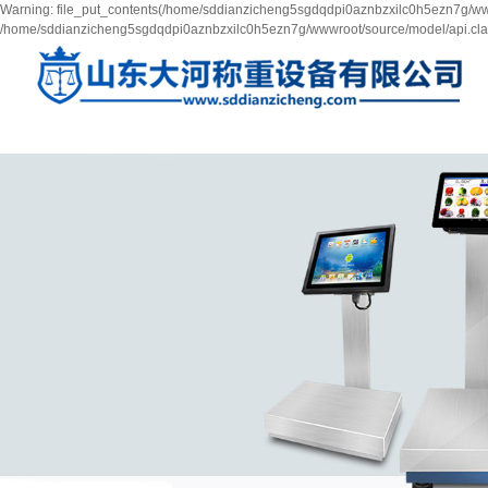
Warning: file_put_contents(/home/sddianzicheng5sgdqdpi0aznbzxilc0h5ezn7g/wwwr
/home/sddianzicheng5sgdqdpi0aznbzxilc0h5ezn7g/wwwroot/source/model/api.clas