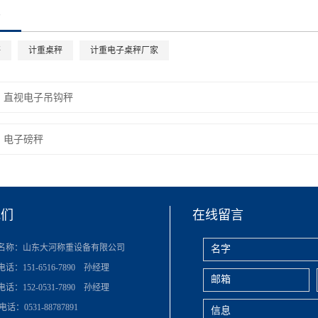
秤
计重桌秤
计重电子桌秤厂家
：
直视电子吊钩秤
：
电子磅秤
我们
在线留言
名称：山东大河称重设备有限公司
：151-6516-7890 孙经理
：152-0531-7890 孙经理
：0531-88787891