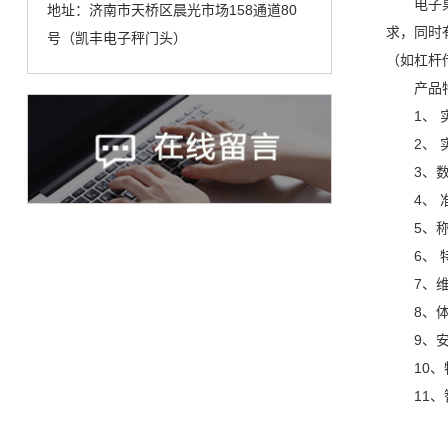
电子
地址：济南市天桥区晨光市场158通道80
求，同时
号（凯丰电子秤门头）
（如杠杆
产品
1、
2、
3、
4、
5、
6、
7、
8、体
9、
10
11