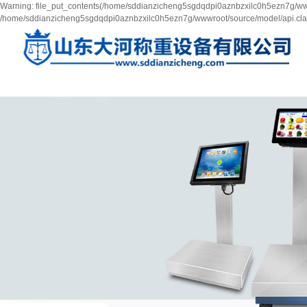
Warning: file_put_contents(/home/sddianzicheng5sgdqdpi0aznbzxilc0h5ezn7g/wwwr
/home/sddianzicheng5sgdqdpi0aznbzxilc0h5ezn7g/wwwroot/source/model/api.clas