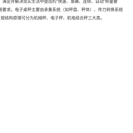
满足并解决现实生活中提出的"快速、准确、连续、自动"称量要
用要求。电子桌秤主要由承重系统（如秤盘、秤体）、传力转换系统
。按结构原理可分为机械秤、电子秤、机电结合秤三大类。