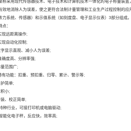
桌称采用现代传感器技术、电子技术和计算机技术一体化的电子称量装置，
有效地消除人为误差，使之更符合法制计量管理和工业生产过程控制的应
传力系统、传感器）和示值系统（如刻度盘、电子显示仪表）3部分组成
特点：
 实现远距离操作;
 实现自动化控制;
数字显示直观、减小人为误差;
 准确度高、分辨率强;
称量范围广;
 特有功能：扣重、预扣重、归零、累计、警示等;
维护简单;
积小;
安装、校正简单;
、特种行业，可接打印机或电脑驱动;
、智能化电子秤，反应快，效率高;